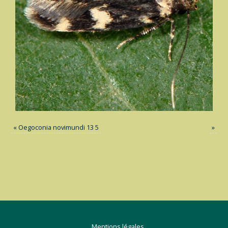
«
Oegoconia novimundi 13 5
»
Mentions légales