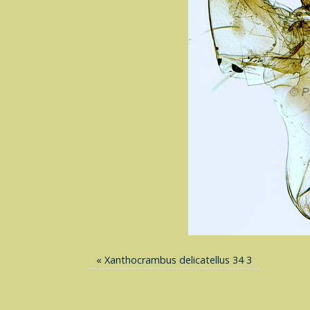
«
Xanthocrambus delicatellus 34 3