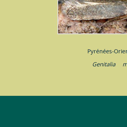
Pyrénées-Ori
Genitalia
m