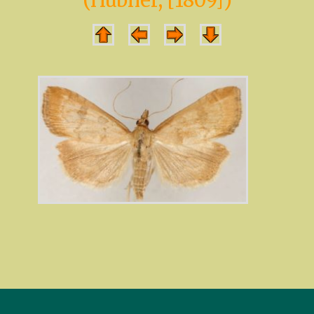
(Hübner, [1809])