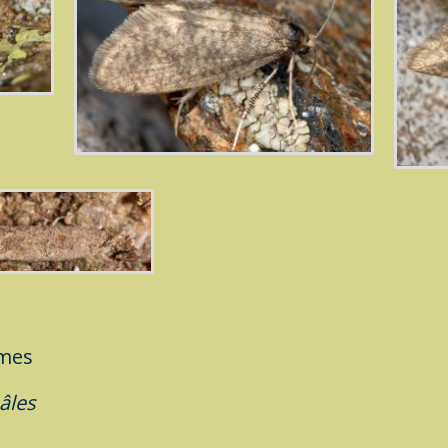
imes
âles