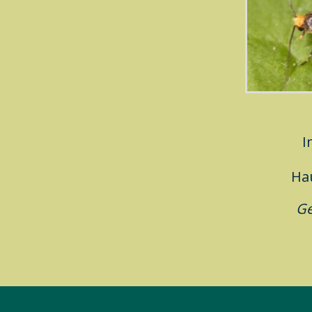
I
Ha
G