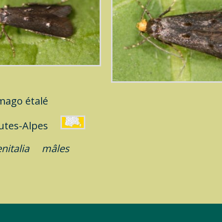
mago
étalé
utes-Alpes
enitalia
mâles