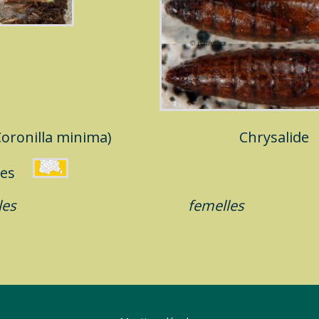
Coronilla minima)
Chrysalide
imes
les
femelles