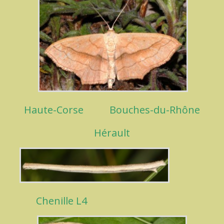
Haute-Corse
Bouches-du-Rhône
Hérault
Chenille L4