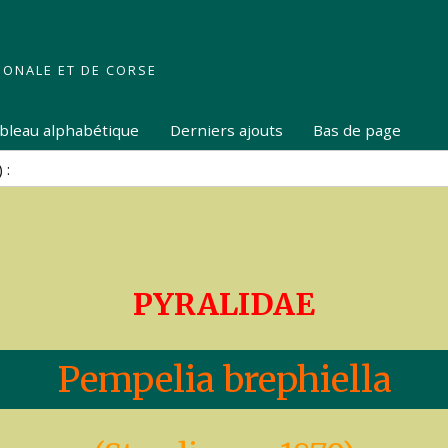
IONALE ET DE CORSE
tableau alphabétique
Derniers ajouts
Bas de page
PYRALIDAE
Pempelia brephiella