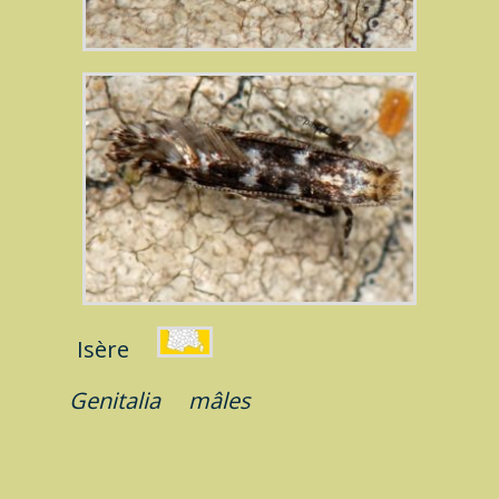
Isère
Genitalia
mâles