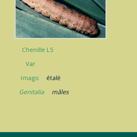
Chenille L5
Var
Imago
étalé
Genitalia
mâles