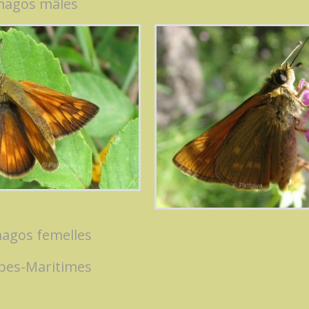
magos mâles
agos femelles
pes-Maritimes