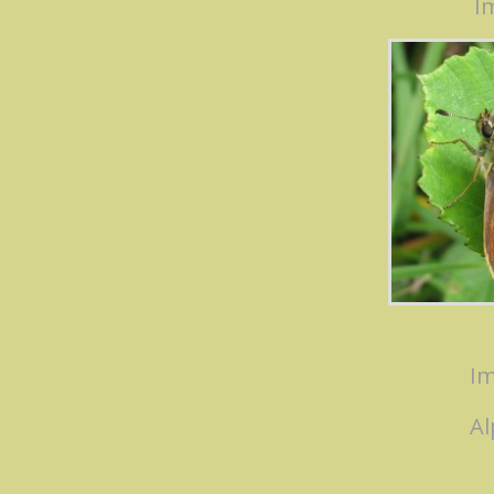
I
Im
Al