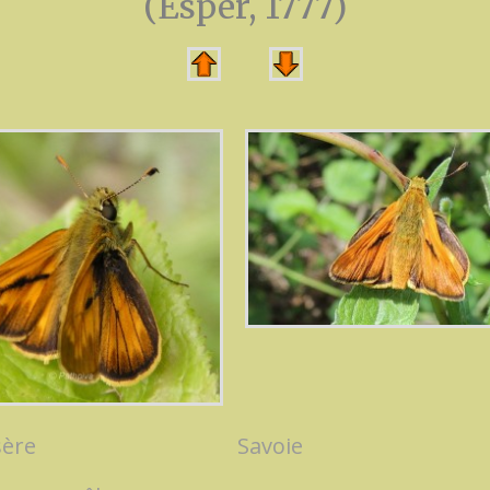
(Esper, 1777)
sère
Savoie