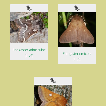
Eriogaster arbusculae
Eriogaster rimicola
(I, L4)
(I, L5)