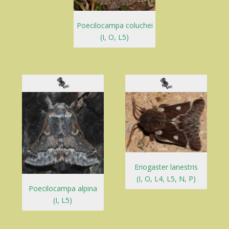
Poecilocampa coluchei
(I, O, L5)
Eriogaster lanestris
(I, O, L4, L5, N, P)
Poecilocampa alpina
(I, L5)