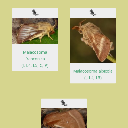
Malacosoma
franconica
(I, L4, L5, C, P)
Malacosoma alpicola
(I, L4, L5)