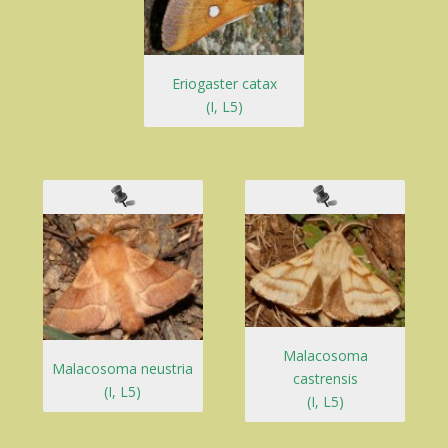
Eriogaster catax
(I, L5)
Malacosoma
Malacosoma neustria
castrensis
(I, L5)
(I, L5)