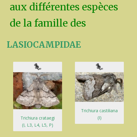
aux différentes espèces
de la famille des
LASIOCAMPIDAE
Trichiura castiliana
(I)
Trichiura crataegi
(I, L3, L4, L5, P)