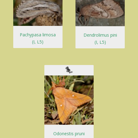
Pachypasa limosa
Dendrolimus pini
(I, L5)
(I, L5)
Odonestis pruni