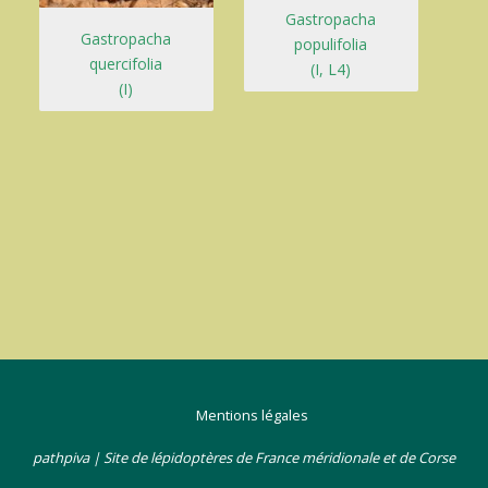
Gastropacha
Gastropacha
populifolia
quercifolia
(I, L4)
(I)
Mentions légales
pathpiva | Site de lépidoptères de France méridionale et de Corse