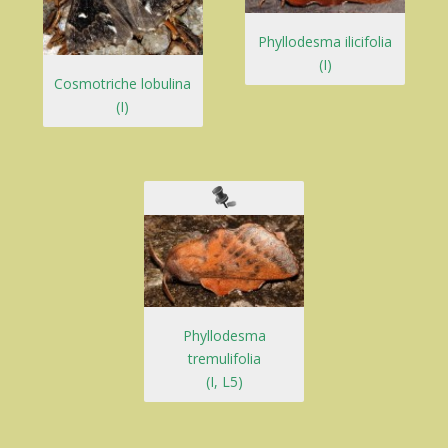
Phyllodesma ilicifolia
(I)
Cosmotriche lobulina
(I)
Phyllodesma
tremulifolia
(I, L5)