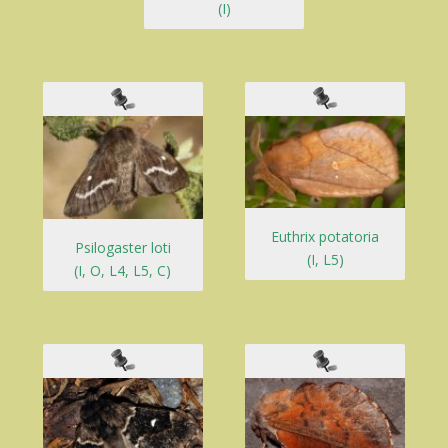
(I)
Euthrix potatoria
Psilogaster loti
(I, L5)
(I, O, L4, L5, C)