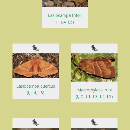
Lasiocampa trifolii
(I, L4, L5)
Lasiocampa quercus
Macrothylacia rubi
(I, L4, L5)
(I, O, L1, L3, L4, L5)