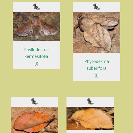
Phyllodesma
kermesifolia
Phyllodesma
(I)
suberifolia
(I)