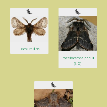
Trichiura ilicis
Poecilocampa populi
(I, O)