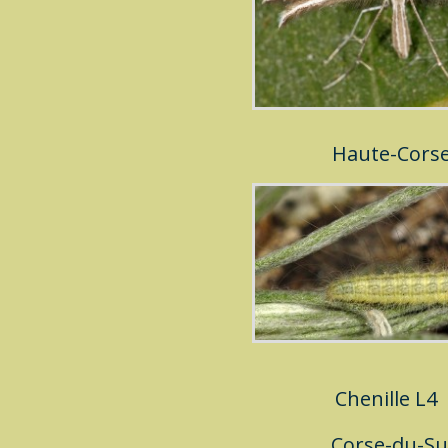
Haute-Cors
Chenille L4
Corse-du-S