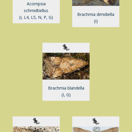
Acompsia
schmidtiellus
Brachmia dimidiella
(I, L4, L5, N, P, G)
(I)
Brachmia blandella
(I, G)