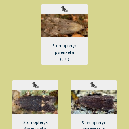
Stomopteryx
pyrenaella
(I, G)
Stomopteryx
Stomopteryx
flavipalpella