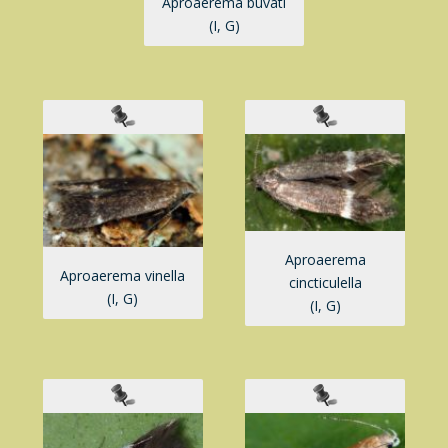
Aproaerema buvati
(I, G)
Aproaerema
Aproaerema vinella
cincticulella
(I, G)
(I, G)