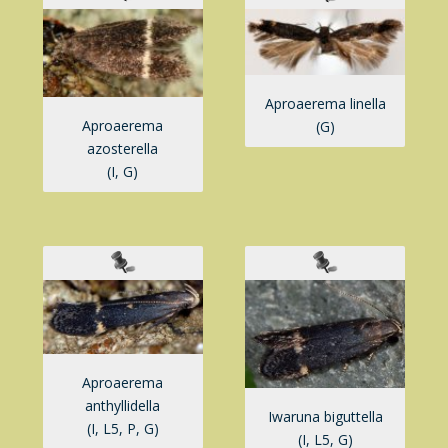
Aproaerema linella
Aproaerema
(G)
azosterella
(I, G)
Aproaerema
anthyllidella
Iwaruna biguttella
(I, L5, P, G)
(I, L5, G)