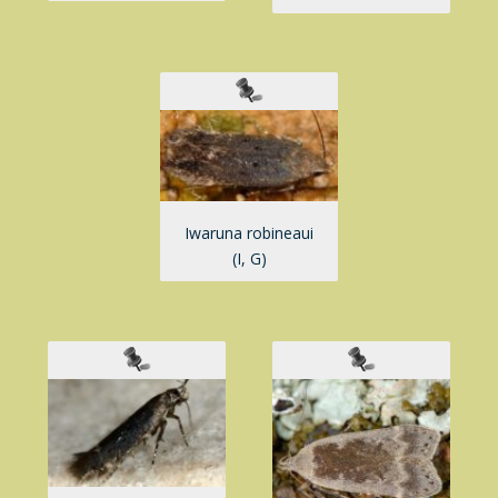
Iwaruna robineaui
(I, G)