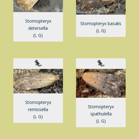
Stomopteryx
Stomopteryx basalis
detersella
(I, G)
(I, G)
Stomopteryx
Stomopteryx
remissella
spathulella
(I, G)
(I, G)