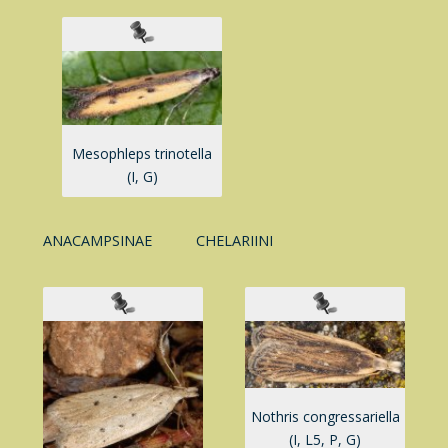
Mesophleps trinotella
(I, G)
ANACAMPSINAE
CHELARIINI
Nothris congressariella
(I, L5, P, G)