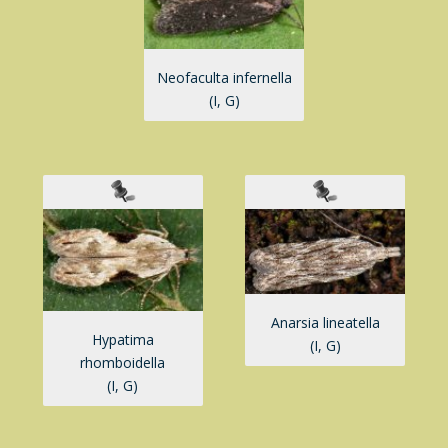
Neofaculta infernella
(I, G)
Anarsia lineatella
Hypatima
(I, G)
rhomboidella
(I, G)