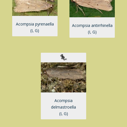
Acompsia pyrenaella
Acompsia antirrhinella
(I, G)
(I, G)
Acompsia
delmastroella
(I, G)