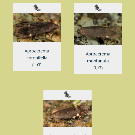
Aproaerema
Aproaerema
coronillella
montanata
(I, G)
(I, G)