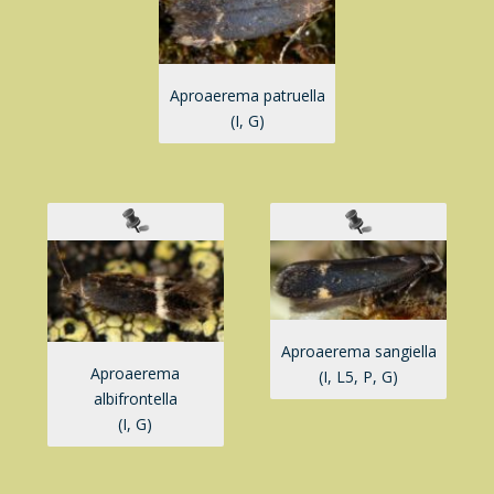
Aproaerema patruella
(I, G)
Aproaerema sangiella
Aproaerema
(I, L5, P, G)
albifrontella
(I, G)