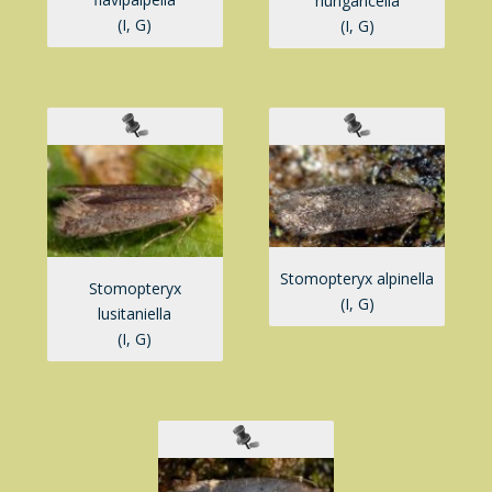
hungaricella
(I, G)
(I, G)
Stomopteryx alpinella
Stomopteryx
(I, G)
lusitaniella
(I, G)