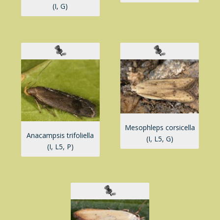
(I, G)
Mesophleps corsicella
Anacampsis trifoliella
(I, L5, G)
(I, L5, P)