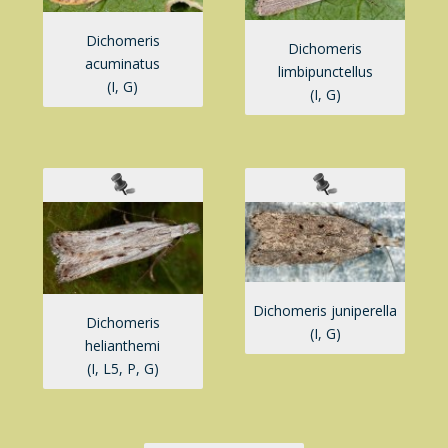
Dichomeris
Dichomeris
acuminatus
limbipunctellus
(I, G)
(I, G)
Dichomeris juniperella
Dichomeris
(I, G)
helianthemi
(I, L5, P, G)