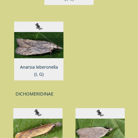
Anarsia leberonella
(I, G)
DICHOMERIDINAE