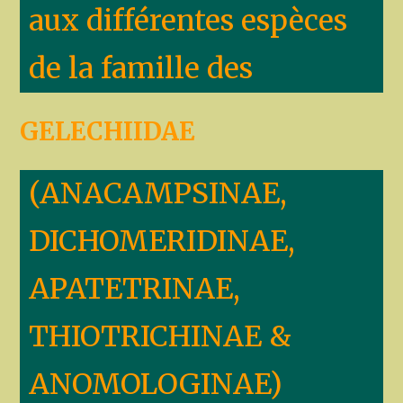
aux différentes espèces
de la famille des
GELECHIIDAE
(ANACAMPSINAE,
DICHOMERIDINAE,
APATETRINAE,
THIOTRICHINAE &
ANOMOLOGINAE)