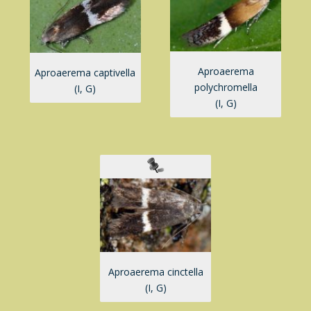
Aproaerema
Aproaerema captivella
polychromella
(I, G)
(I, G)
Aproaerema cinctella
(I, G)