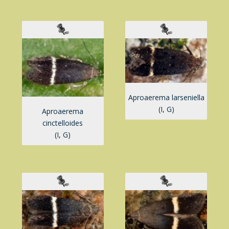
Aproaerema larseniella
(I, G)
Aproaerema
cinctelloides
(I, G)