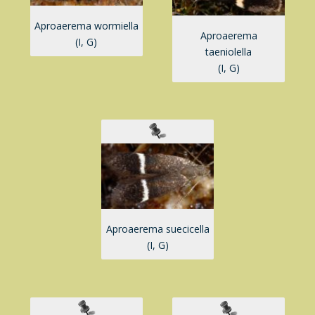
Aproaerema wormiella
Aproaerema
(I, G)
taeniolella
(I, G)
Aproaerema suecicella
(I, G)