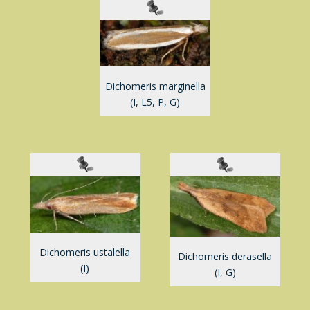
Dichomeris marginella
(I, L5, P, G)
Dichomeris ustalella
Dichomeris derasella
(I)
(I, G)