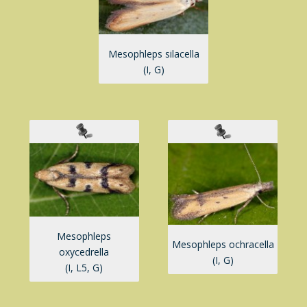
Mesophleps silacella
(I, G)
Mesophleps
Mesophleps ochracella
oxycedrella
(I, G)
(I, L5, G)