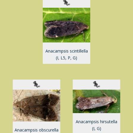
Anacampsis scintillella
(I, L5, P, G)
Anacampsis hirsutella
(I, G)
Anacampsis obscurella