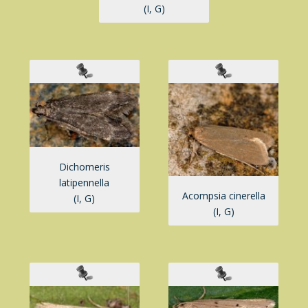
(I, G)
Dichomeris
latipennella
Acompsia cinerella
(I, G)
(I, G)