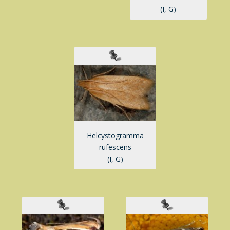
(I, G)
Helcystogramma
rufescens
(I, G)