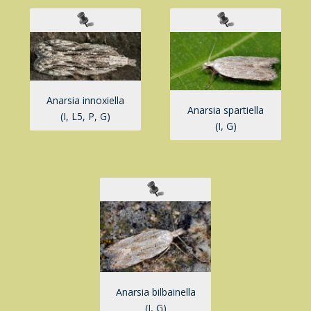
Anarsia innoxiella
Anarsia spartiella
(I, L5, P, G)
(I, G)
Anarsia bilbainella
(I, G)