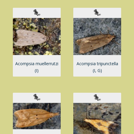
Acompsia muellerrutzi
Acompsia tripunctella
(I)
(I, G)