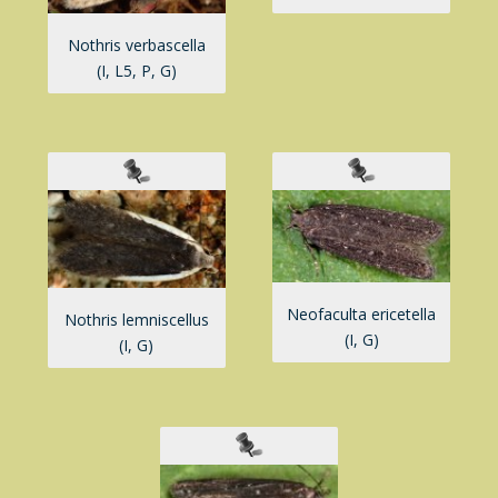
Nothris verbascella
(I, L5, P, G)
Neofaculta ericetella
Nothris lemniscellus
(I, G)
(I, G)