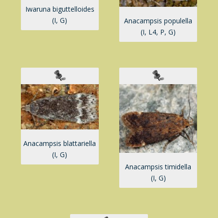
Iwaruna biguttelloides
(I, G)
Anacampsis populella
(I, L4, P, G)
Anacampsis blattariella
(I, G)
Anacampsis timidella
(I, G)