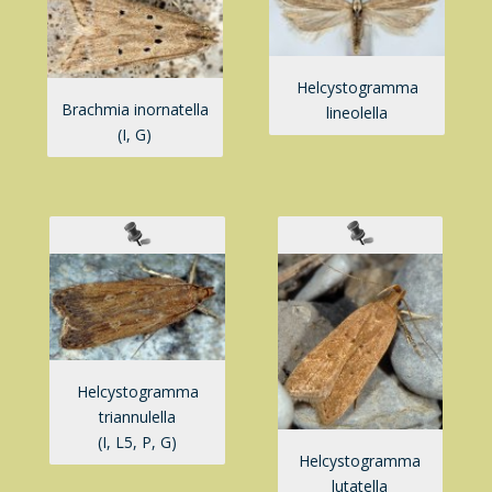
Helcystogramma
Brachmia inornatella
lineolella
(I, G)
Helcystogramma
triannulella
(I, L5, P, G)
Helcystogramma
lutatella