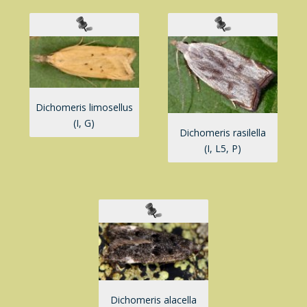
Dichomeris limosellus
(I, G)
Dichomeris rasilella
(I, L5, P)
Dichomeris alacella