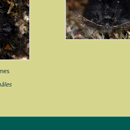
imes
âles