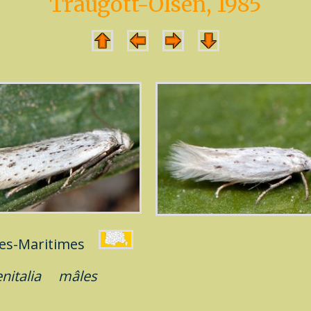
Traugott-Olsen, 1985
pes-Maritimes
enitalia
mâles