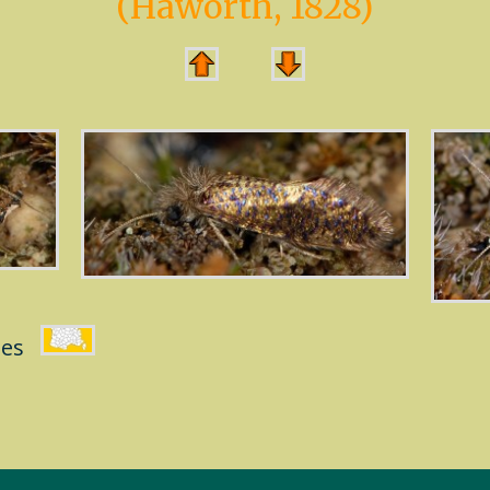
(Haworth, 1828)
imes