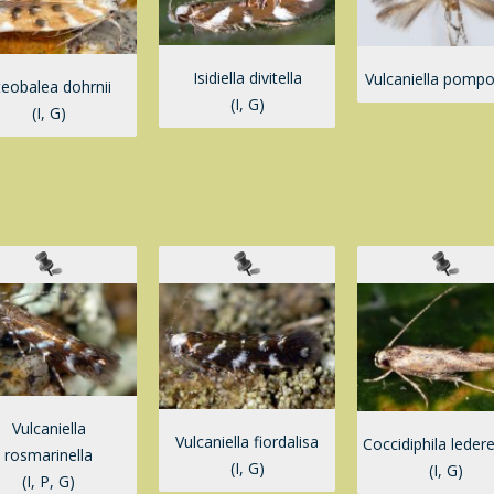
Isidiella divitella
Vulcaniella pompo
teobalea dohrnii
(I, G)
(I, G)
Vulcaniella
Vulcaniella fiordalisa
Coccidiphila ledere
rosmarinella
(I, G)
(I, G)
(I, P, G)