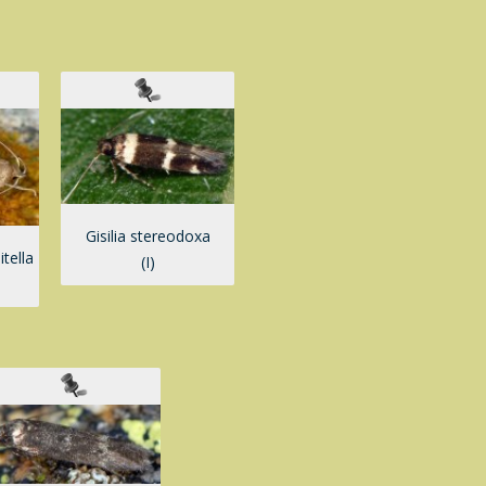
Gisilia stereodoxa
tella
(I)