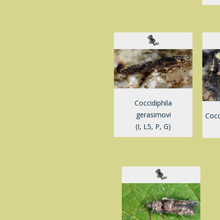
Coccidiphila
gerasimovi
Cocc
(I, L5, P, G)