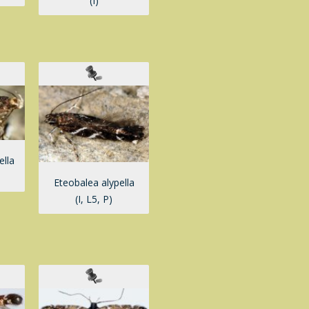
(I)
ella
Eteobalea alypella
(I, L5, P)