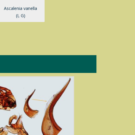
Ascalenia vanella
(I, G)