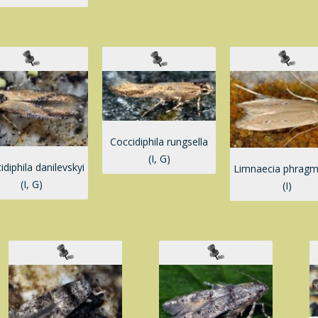
Coccidiphila rungsella
(I, G)
idiphila danilevskyi
Limnaecia phragmi
(I, G)
(I)