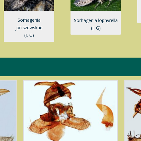
Sorhagenia
Sorhagenia lophyrella
janiszewskae
(I, G)
(I, G)