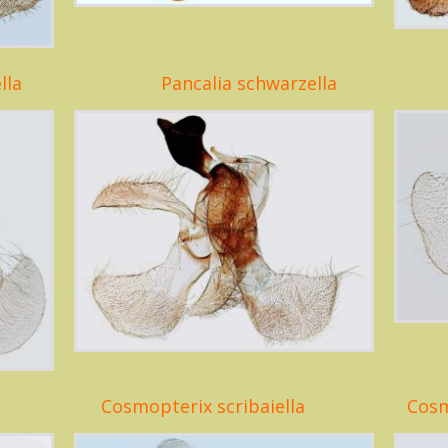
lla
Pancalia schwarzella
Cosmopterix scribaiella
Cosm