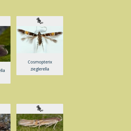
Cosmopterix
zieglerella
lla