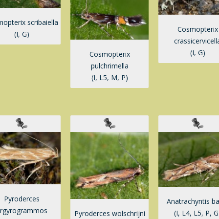
opterix scribaiella
Cosmopterix
(I, G)
crassicervicell
(I, G)
Cosmopterix
pulchrimella
(I, L5, M, P)
Pyroderces
Anatrachyntis ba
rgyrogrammos
(I, L4, L5, P, G
Pyroderces wolschrijni