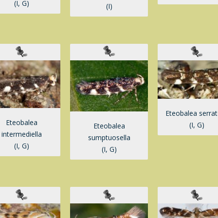
(I, G)
(I)
Eteobalea serrat
Eteobalea
(I, G)
Eteobalea
intermediella
sumptuosella
(I, G)
(I, G)