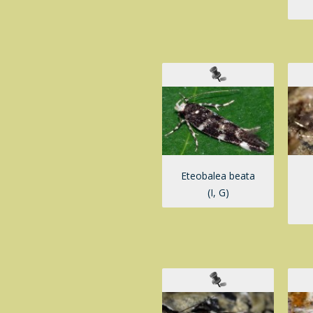
Eteobalea beata
(I, G)