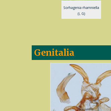
Sorhagenia rhamniella
(I, G)
Genitalia