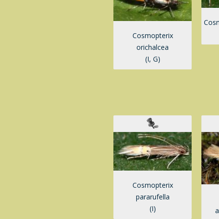
Cosm
Cosmopterix
orichalcea
(I, G)
Cosmopterix
pararufella
(I)
a