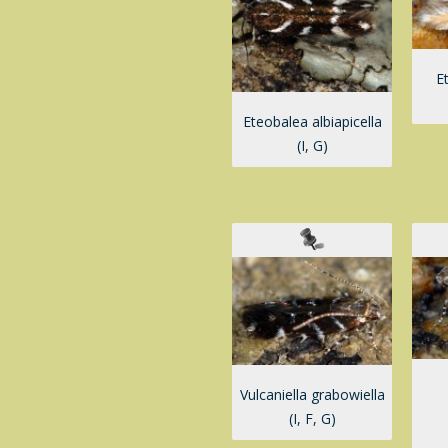
E
Eteobalea albiapicella
(I, G)
Vulcaniella grabowiella
(I, F, G)