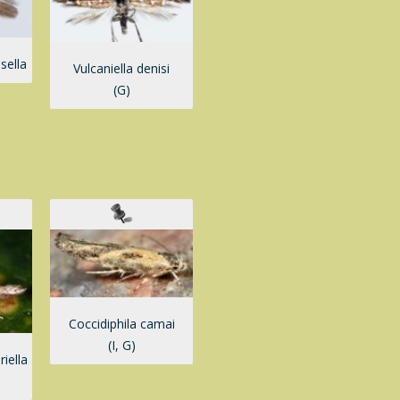
sella
Vulcaniella denisi
(G)
Coccidiphila camai
(I, G)
riella