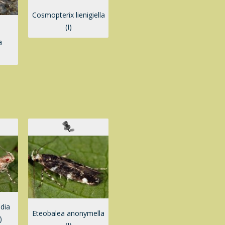
Cosmopterix lienigiella
(I)
a
dia
Eteobalea anonymella
)