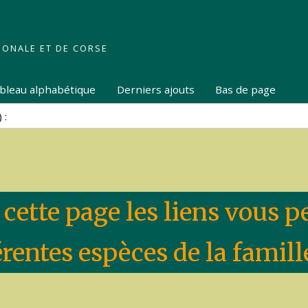
IONALE ET DE CORSE
tableau alphabétique
Derniers ajouts
Bas de page
 cette page les liens vous 
érentes espèces de la famill