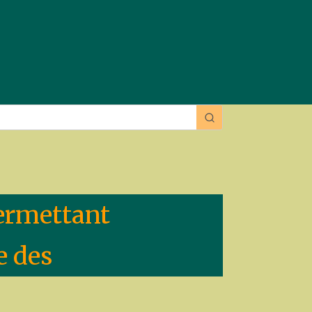
permettant
e des