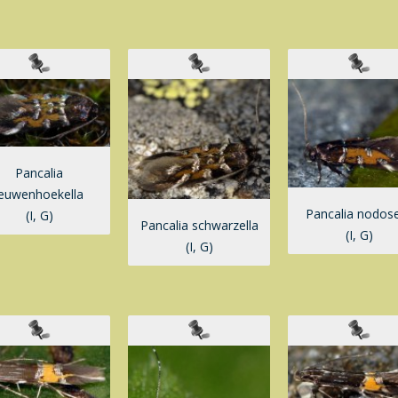
Pancalia
leuwenhoekella
Pancalia nodose
(I, G)
Pancalia schwarzella
(I, G)
(I, G)