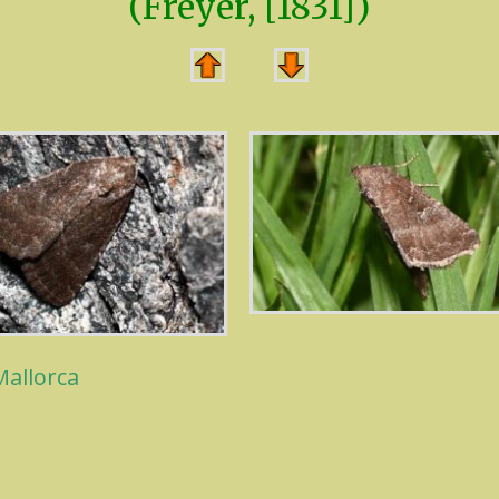
(Freyer, [1831])
Mallorca