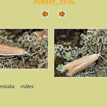
Meder, 1934
enitalia
mâles