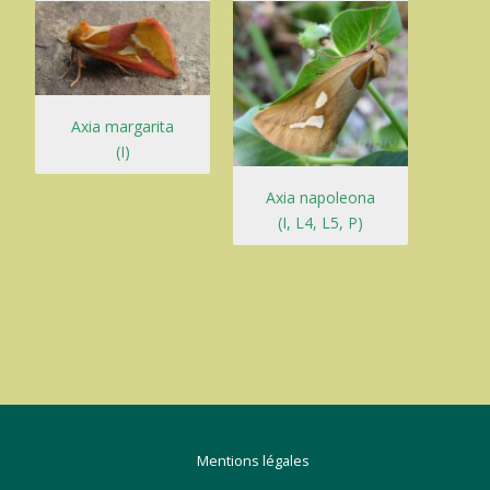
Axia margarita
(I)
Axia napoleona
(I, L4, L5, P)
Mentions légales