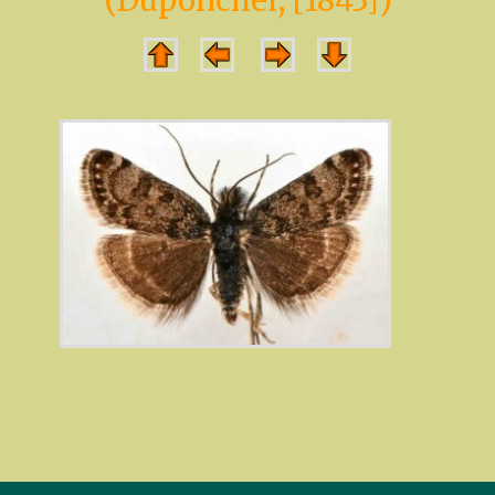
(Duponchel, [1843])