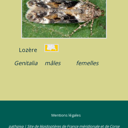
Lozère
Genitalia
mâles
femelles
Mentions légales
pathpiva | Site de lépidoptères de France méridionale et de Corse