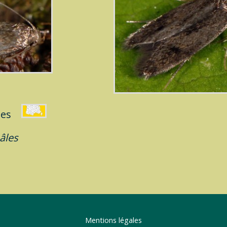
imes
âles
Mentions légales