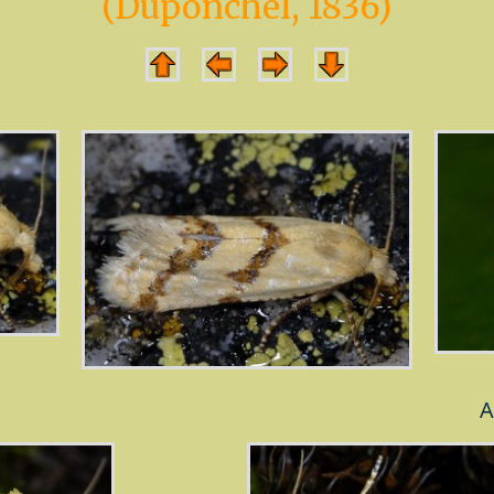
(Duponchel, 1836)
A