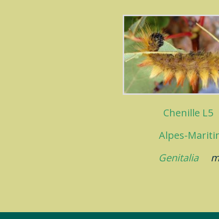
Chenille L5
Alpes-Marit
Genitalia
m