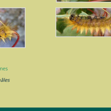
imes
âles